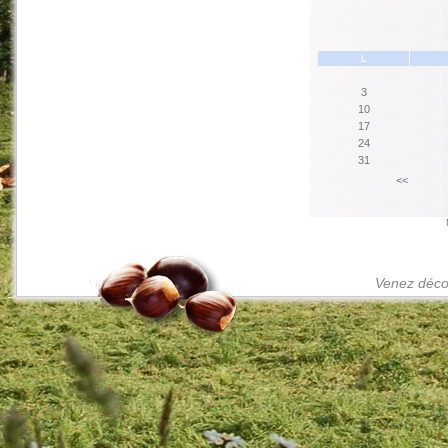
L
3
10
17
24
31
<<
Venez décou