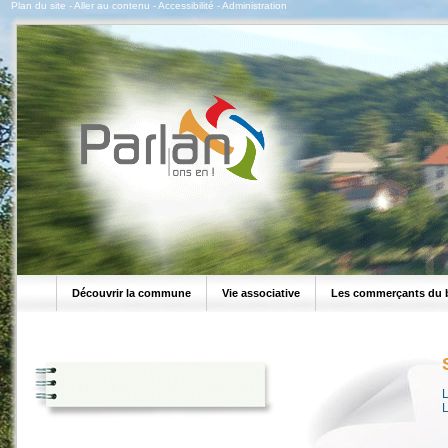
Plan du site
-
Aller au contenu
-
Accessibilité
-
Administration
Découvrir la commune
Vie associative
Les commerçants du 
L
L