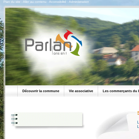
Plan du site
-
Aller au contenu
-
Accessibilité
-
Administration
Découvrir la commune
Vie associative
Les commerçants du 
L
L