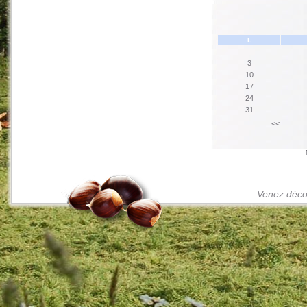
L
3
10
17
24
31
<<
Venez décou