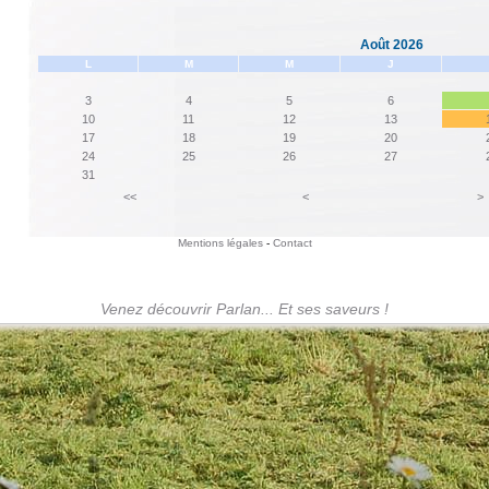
Août 2026
L
M
M
J
3
4
5
6
10
11
12
13
17
18
19
20
24
25
26
27
31
<<
<
>
Mentions légales
-
Contact
Venez découvrir Parlan... Et ses saveurs !