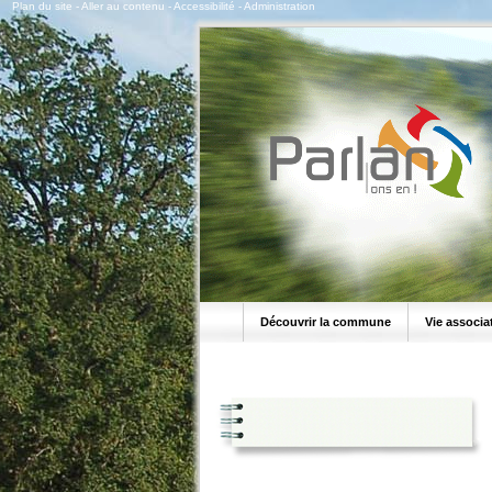
Plan du site
-
Aller au contenu
-
Accessibilité
-
Administration
Découvrir la commune
Vie associa