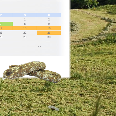
V
S
D
1
2
7
8
9
14
15
16
21
22
23
28
29
30
>>