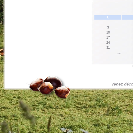
L
3
10
17
24
31
<<
Venez décou