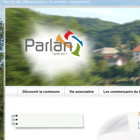
Plan du site
-
Aller au contenu
-
Accessibilité
-
Administration
Découvrir la commune
Vie associative
Les commerçants du 
L
L