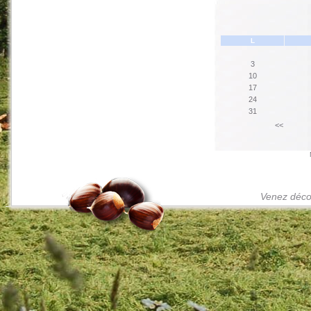
L
3
10
17
24
31
<<
Venez décou