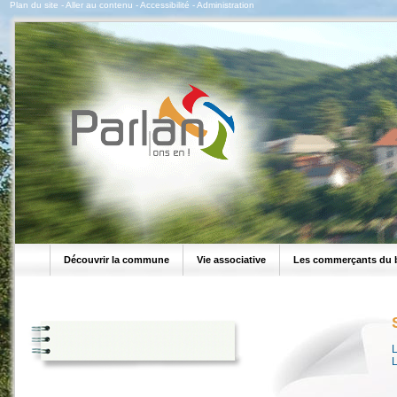
Plan du site
-
Aller au contenu
-
Accessibilité
-
Administration
Découvrir la commune
Vie associative
Les commerçants du 
L
L