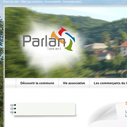
Plan du site
-
Aller au contenu
-
Accessibilité
-
Administration
Découvrir la commune
Vie associative
Les commerçants du 
L
L