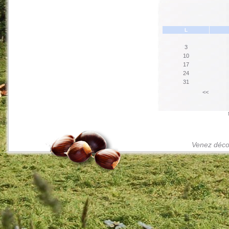
L
3
10
17
24
31
<<
Venez décou