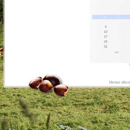
L
3
10
17
24
31
<<
Venez décou