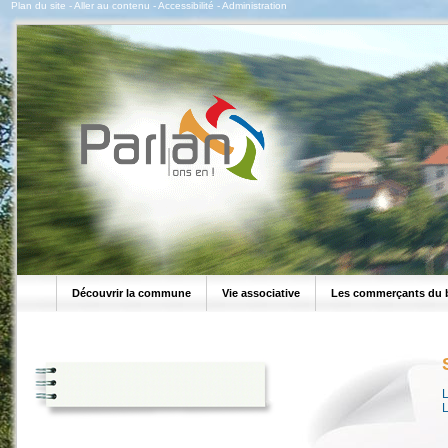
Plan du site
-
Aller au contenu
-
Accessibilité
-
Administration
Découvrir la commune
Vie associative
Les commerçants du 
L
L