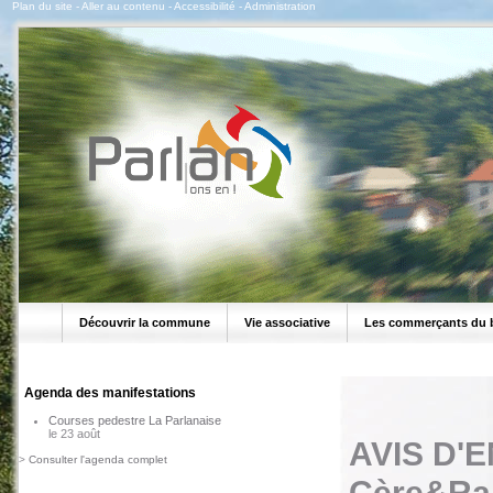
Plan du site
-
Aller au contenu
-
Accessibilité
-
Administration
Découvrir la commune
Vie associative
Les commerçants du 
Agenda des manifestations
Courses pedestre La Parlanaise
le 23 août
AVIS D'
>
Consulter l'agenda complet
Cère&Ra