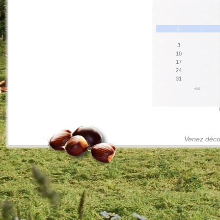
L
3
10
17
24
31
<<
Venez décou