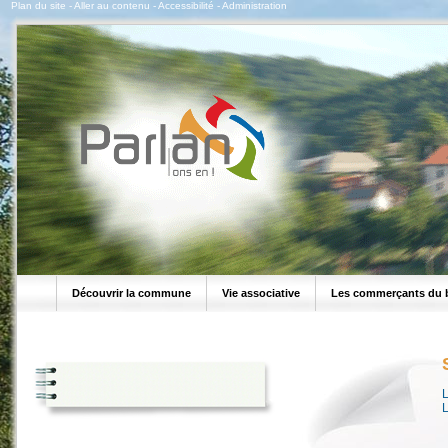
Plan du site
-
Aller au contenu
-
Accessibilité
-
Administration
Découvrir la commune
Vie associative
Les commerçants du 
L
L