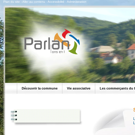
Plan du site
-
Aller au contenu
-
Accessibilité
-
Administration
Découvrir la commune
Vie associative
Les commerçants du 
L
L