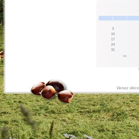
L
3
10
17
24
31
<<
Venez décou