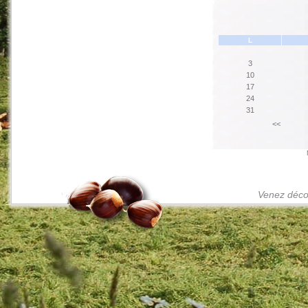
L
3
10
17
24
31
<<
Venez décou