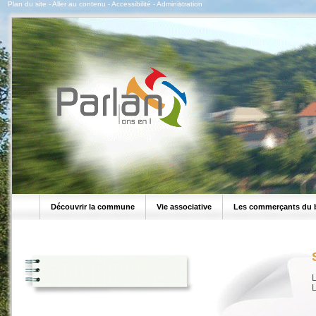
Plan du site
-
Aller au contenu
-
Accessibilité
-
Administration
Découvrir la commune
Vie associative
Les commerçants du 
L
L