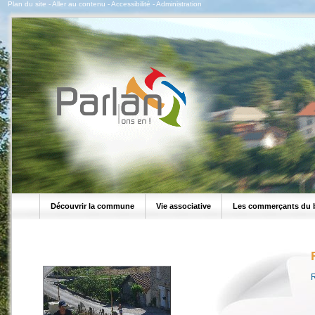
Plan du site
-
Aller au contenu
-
Accessibilité
-
Administration
Découvrir la commune
Vie associative
Les commerçants du 
R