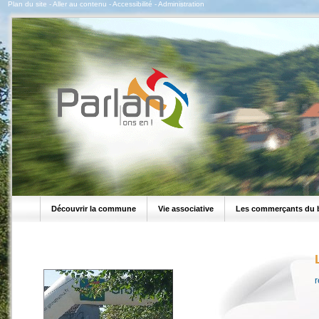
Plan du site
-
Aller au contenu
-
Accessibilité
-
Administration
Découvrir la commune
Vie associative
Les commerçants du 
r