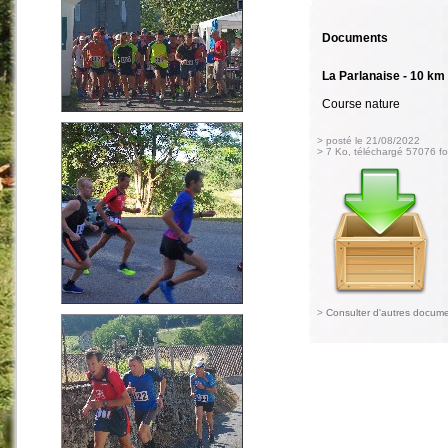
Documents
La Parlanaise - 10 km
Course nature
> posté le 21/08/2022
> 7 Ko, téléchargé 57076 fo
>
Consulter d'autres docum