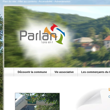
Plan du site
-
Aller au contenu
-
Accessibilité
-
Administration
Découvrir la commune
Vie associative
Les commerçants du 
C