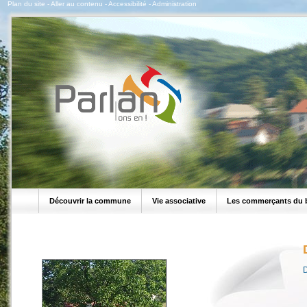
Plan du site
-
Aller au contenu
-
Accessibilité
-
Administration
Découvrir la commune
Vie associative
Les commerçants du 