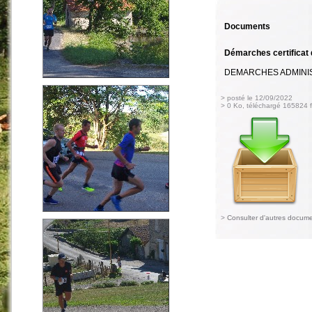
Documents
Démarches certificat 
DEMARCHES ADMINIS
> posté le 12/09/2022
> 0 Ko, téléchargé 165824 f
>
Consulter d'autres docum