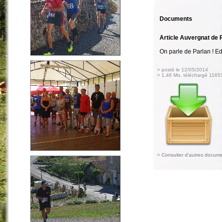
Documents
Article Auvergnat de 
On parle de Parlan ! E
> posté le 12/05/2014
> 1,46 Mo, téléchargé 11651
>
Consulter d'autres docum