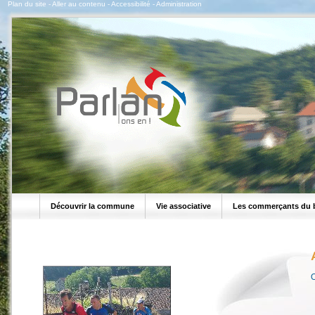
Plan du site
-
Aller au contenu
-
Accessibilité
-
Administration
Découvrir la commune
Vie associative
Les commerçants du 
O