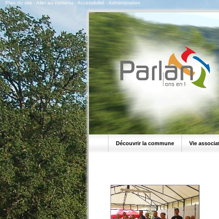
Plan du site
-
Aller au contenu
-
Accessibilité
-
Administration
Découvrir la commune
Vie associa