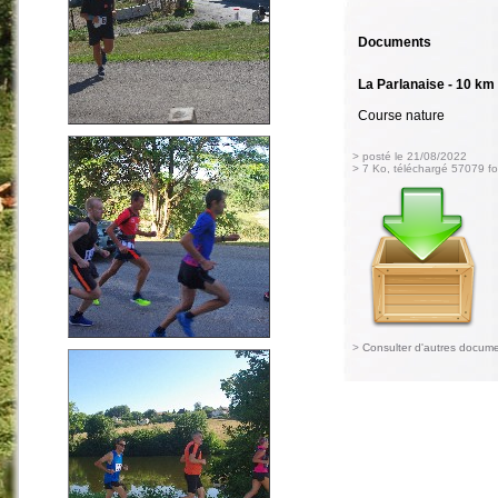
Documents
La Parlanaise - 10 km
Course nature
> posté le 21/08/2022
> 7 Ko, téléchargé 57079 fo
>
Consulter d'autres docum