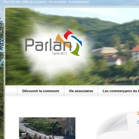
Plan du site
-
Aller au contenu
-
Accessibilité
-
Administration
Découvrir la commune
Vie associative
Les commerçants du 
C