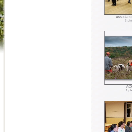
associato
3 ph
AC
1 ph