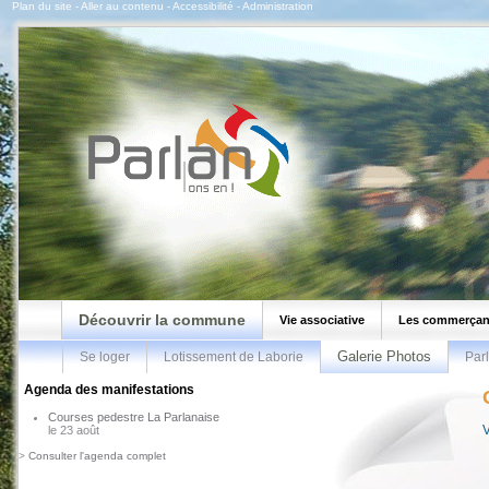
Plan du site
-
Aller au contenu
-
Accessibilité
-
Administration
Découvrir la commune
Vie associative
Les commerçan
Galerie Photos
Se loger
Lotissement de Laborie
Parl
Agenda des manifestations
Courses pedestre La Parlanaise
le 23 août
>
Consulter l'agenda complet